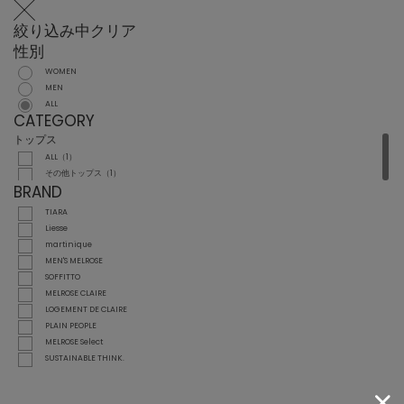
絞り込み中
クリア
性別
WOMEN
MEN
ALL
CATEGORY
トップス
ALL（1）
その他トップス（1）
BRAND
TIARA
Liesse
martinique
MEN'S MELROSE
SOFFITTO
MELROSE CLAIRE
LOGEMENT DE CLAIRE
PLAIN PEOPLE
MELROSE Select
SUSTAINABLE THINK.