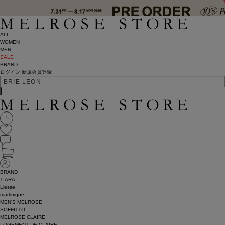
ALL
WOMEN
MEN
SALE
BRAND
ログイン
新規会員登録
BRAND
TIARA
Liesse
martinique
MEN'S MELROSE
SOFFITTO
MELROSE CLAIRE
LOGEMENT DE CLAIRE