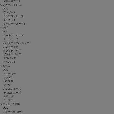
デニムスカート
ワンピース/ドレス
ALL
ワンピース
シャツワンピース
チュニック
ジャンパースカート
バッグ
ALL
ショルダーバッグ
トートバッグ
バックパック/リュック
ハンドバッグ
クラッチバッグ
ビジネスバッグ
エコバッグ
かごバッグ
シューズ
ALL
スニーカー
サンダル
パンプス
ブーツ
バレエシューズ
その他シューズ
スリッポン
ローファー
ファッション雑貨
ALL
ストール/ショール