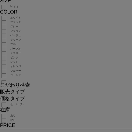
SIZE
M（1）
COLOR
ホワイト
ブラック
グレー
ブラウン
ベージュ
グリーン
ブルー
パープル
イエロー
ピンク
レッド
オレンジ
シルバー
ゴールド
こだわり検索
販売タイプ
価格タイプ
セール（1）
在庫
あり
なし
PRICE