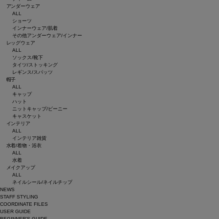
アンダーウェア
ALL
ショーツ
インナーウェア/肌着
その他アンダーウェア/インナー
レッグウェア
ALL
ソックス/靴下
タイツ/ストッキング
レギンス/スパッツ
帽子
ALL
キャップ
ハット
ニットキャップ/ビーニー
キャスケット
インテリア
ALL
インテリア雑貨
水着/着物・浴衣
ALL
水着
メイクアップ
ALL
ネイルシール/ネイルチップ
NEWS
STAFF STYLING
COORDINATE FILES
USER GUIDE
BEGINNER’S GUIDE