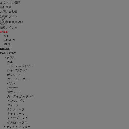
よくあるご質問
会社概要
お問い合わせ
ログイン
新規会員登録
新着アイテム
SALE
ALL
WOMEN
MEN
BRAND
CATEGORY
トップス
ALL
Tシャツ/カットソー
シャツ/ブラウス
ポロシャツ
ニット/セーター
ベスト
パーカー
スウェット
カーディガン/ボレロ
アンサンブル
ジャージ
タンクトップ
キャミソール
チューブトップ
その他トップス
ジャケット/アウター