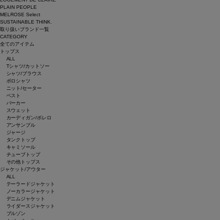
PLAIN PEOPLE
MELROSE Select
SUSTAINABLE THINK.
取り扱いブランド一覧
CATEGORY
全てのアイテム
トップス
ALL
Tシャツ/カットソー
シャツ/ブラウス
ポロシャツ
ニット/セーター
ベスト
パーカー
スウェット
カーディガン/ボレロ
アンサンブル
ジャージ
タンクトップ
キャミソール
チューブトップ
その他トップス
ジャケット/アウター
ALL
テーラードジャケット
ノーカラージャケット
デニムジャケット
ライダースジャケット
ブルゾン