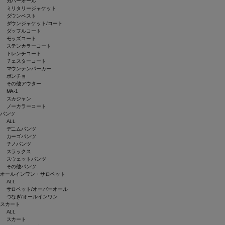
カバーオール
ミリタリージャケット
ダウンベスト
ダウンジャケット/コート
ダッフルコート
モッズコート
ステンカラーコート
トレンチコート
チェスターコート
マウンテンパーカー
ポンチョ
その他アウター
MA-1
スカジャン
ノーカラーコート
パンツ
ALL
デニムパンツ
カーゴパンツ
チノパンツ
スラックス
スウェットパンツ
その他パンツ
オールインワン・サロペット
ALL
サロペット/オーバーオール
つなぎ/オールインワン
スカート
ALL
スカート