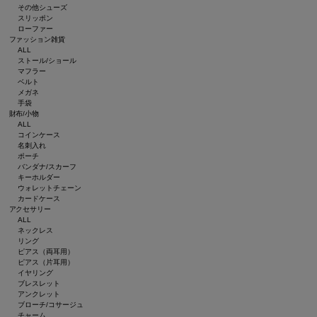
その他シューズ
スリッポン
ローファー
ファッション雑貨
ALL
ストール/ショール
マフラー
ベルト
メガネ
手袋
財布/小物
ALL
コインケース
名刺入れ
ポーチ
バンダナ/スカーフ
キーホルダー
ウォレットチェーン
カードケース
アクセサリー
ALL
ネックレス
リング
ピアス（両耳用）
ピアス（片耳用）
イヤリング
ブレスレット
アンクレット
ブローチ/コサージュ
チャーム