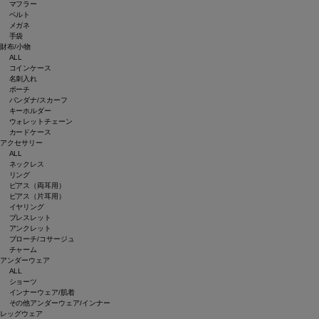
マフラー
ベルト
メガネ
手袋
財布/小物
ALL
コインケース
名刺入れ
ポーチ
バンダナ/スカーフ
キーホルダー
ウォレットチェーン
カードケース
アクセサリー
ALL
ネックレス
リング
ピアス（両耳用）
ピアス（片耳用）
イヤリング
ブレスレット
アンクレット
ブローチ/コサージュ
チャーム
アンダーウェア
ALL
ショーツ
インナーウェア/肌着
その他アンダーウェア/インナー
レッグウェア