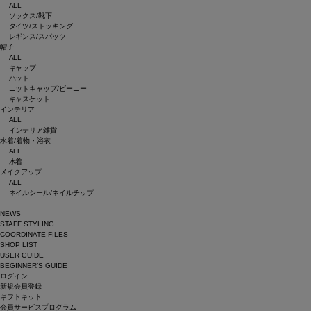
ALL
ソックス/靴下
タイツ/ストッキング
レギンス/スパッツ
帽子
ALL
キャップ
ハット
ニットキャップ/ビーニー
キャスケット
インテリア
ALL
インテリア雑貨
水着/着物・浴衣
ALL
水着
メイクアップ
ALL
ネイルシール/ネイルチップ
NEWS
STAFF STYLING
COORDINATE FILES
SHOP LIST
USER GUIDE
BEGINNER’S GUIDE
ログイン
新規会員登録
ギフトキット
会員サービスプログラム