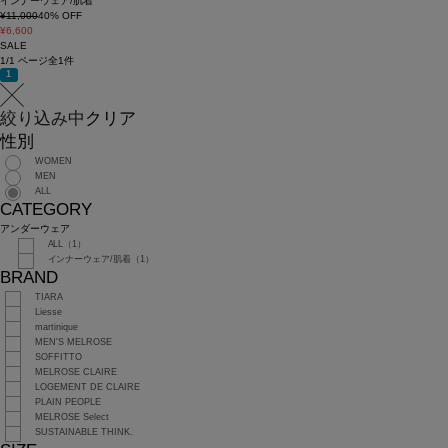
インナーウェア/肌着
¥11,000
40
% OFF
¥6,600
SALE
1/1 ページ全1件
1
絞り込み中
クリア
性別
WOMEN
MEN
ALL
CATEGORY
アンダーウェア
ALL（1）
インナーウェア/肌着（1）
BRAND
TIARA
Liesse
martinique
MEN'S MELROSE
SOFFITTO
MELROSE CLAIRE
LOGEMENT DE CLAIRE
PLAIN PEOPLE
MELROSE Select
SUSTAINABLE THINK.