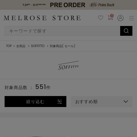
0
TOP
全商品
SOFFITTO
対象商品( セール)
551
対象商品数 ：
件
絞り込む
おすすめ順