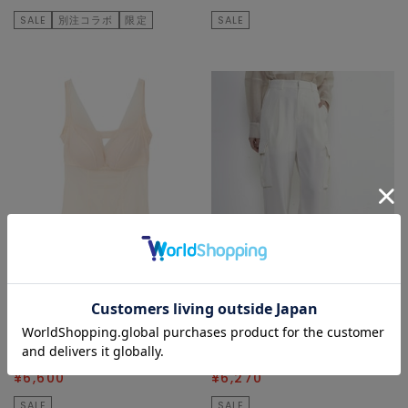
SALE
別注コラボ
限定
SALE
SOFFITTO
SOFFITTO
インナーウェア/肌着
その他パンツ
¥11,000
40
% OFF
¥20,900
70
% OFF
¥6,600
¥6,270
SALE
SALE