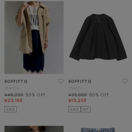
SOFFITTO
SOFFITTO
ブルゾン
ブルゾン
¥46,200
50
% OFF
¥33,000
60
% OFF
¥23,100
¥13,200
SALE
SALE
HIT