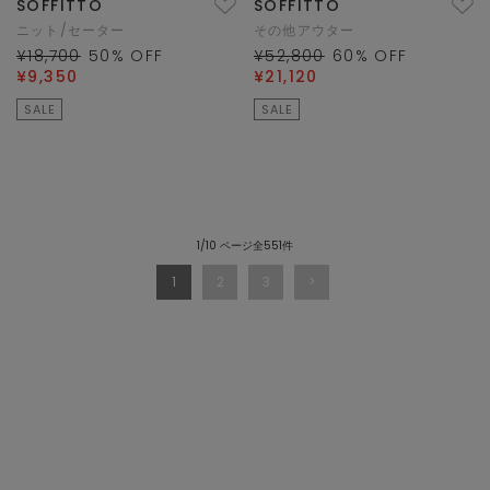
SOFFITTO
SOFFITTO
ニット/セーター
その他アウター
¥18,700
50
% OFF
¥52,800
60
% OFF
¥9,350
¥21,120
SALE
SALE
1/10 ページ全551件
1
2
3