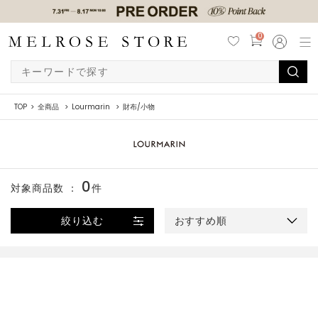
0
TOP
全商品
Lourmarin
財布/小物
0
対象商品数 ：
件
絞り込む
おすすめ順