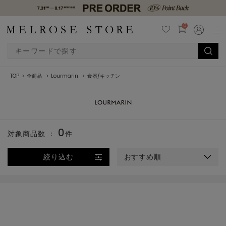
0
TOP
全商品
Lourmarin
食器/キッチン
0
対象商品数 ：
件
絞り込む
おすすめ順