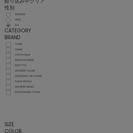
絞り込み中
クリア
性別
WOMEN
MEN
ALL
CATEGORY
BRAND
TIARA
Liesse
martinique
MEN'S MELROSE
SOFFITTO
MELROSE CLAIRE
LOGEMENT DE CLAIRE
PLAIN PEOPLE
MELROSE Select
SUSTAINABLE THINK.
SIZE
COLOR