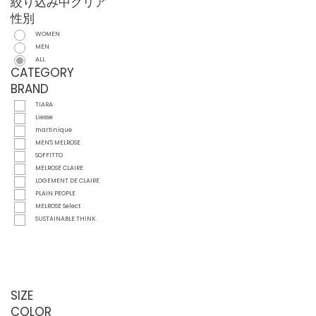
絞り込み中
クリア
性別
WOMEN
MEN
ALL
CATEGORY
BRAND
TIARA
Liesse
martinique
MEN'S MELROSE
SOFFITTO
MELROSE CLAIRE
LOGEMENT DE CLAIRE
PLAIN PEOPLE
MELROSE Select
SUSTAINABLE THINK.
SIZE
COLOR