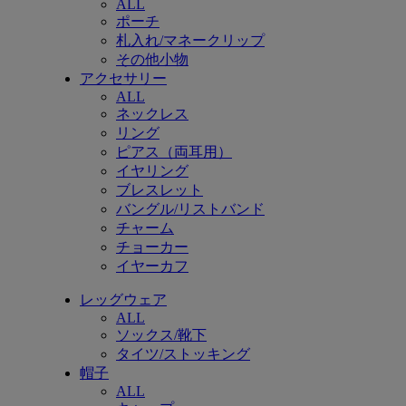
ALL
ポーチ
札入れ/マネークリップ
その他小物
アクセサリー
ALL
ネックレス
リング
ピアス（両耳用）
イヤリング
ブレスレット
バングル/リストバンド
チャーム
チョーカー
イヤーカフ
レッグウェア
ALL
ソックス/靴下
タイツ/ストッキング
帽子
ALL