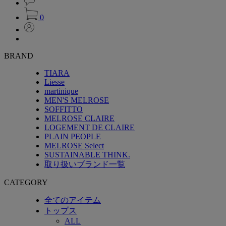
0
BRAND
TIARA
Liesse
martinique
MEN'S MELROSE
SOFFITTO
MELROSE CLAIRE
LOGEMENT DE CLAIRE
PLAIN PEOPLE
MELROSE Select
SUSTAINABLE THINK.
取り扱いブランド一覧
CATEGORY
全てのアイテム
トップス
ALL