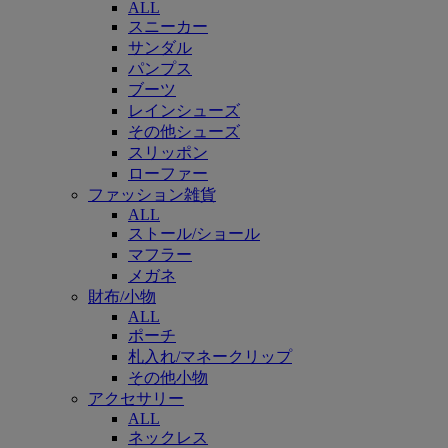
ALL
スニーカー
サンダル
パンプス
ブーツ
レインシューズ
その他シューズ
スリッポン
ローファー
ファッション雑貨
ALL
ストール/ショール
マフラー
メガネ
財布/小物
ALL
ポーチ
札入れ/マネークリップ
その他小物
アクセサリー
ALL
ネックレス