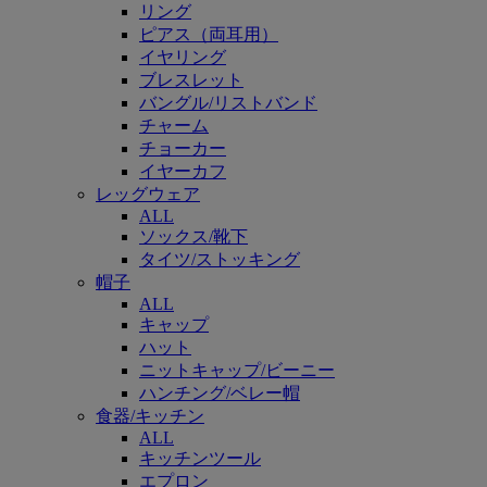
リング
ピアス（両耳用）
イヤリング
ブレスレット
バングル/リストバンド
チャーム
チョーカー
イヤーカフ
レッグウェア
ALL
ソックス/靴下
タイツ/ストッキング
帽子
ALL
キャップ
ハット
ニットキャップ/ビーニー
ハンチング/ベレー帽
食器/キッチン
ALL
キッチンツール
エプロン