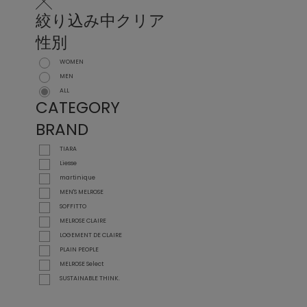
絞り込み中
クリア
性別
WOMEN
MEN
ALL
CATEGORY
BRAND
TIARA
Liesse
martinique
MEN'S MELROSE
SOFFITTO
MELROSE CLAIRE
LOGEMENT DE CLAIRE
PLAIN PEOPLE
MELROSE Select
SUSTAINABLE THINK.