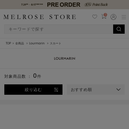
0
TOP
全商品
Lourmarin
スカート
0
対象商品数 ：
件
絞り込む
おすすめ順