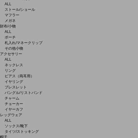
ALL
ストール/ショール
マフラー
メガネ
財布/小物
ALL
ポーチ
札入れ/マネークリップ
その他小物
アクセサリー
ALL
ネックレス
リング
ピアス（両耳用）
イヤリング
ブレスレット
バングル/リストバンド
チャーム
チョーカー
イヤーカフ
レッグウェア
ALL
ソックス/靴下
タイツ/ストッキング
帽子