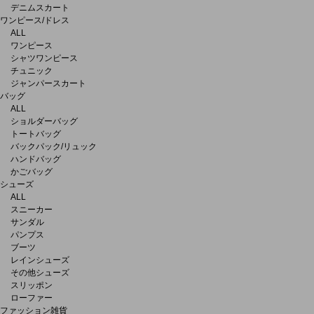
デニムスカート
ワンピース/ドレス
ALL
ワンピース
シャツワンピース
チュニック
ジャンパースカート
バッグ
ALL
ショルダーバッグ
トートバッグ
バックパック/リュック
ハンドバッグ
かごバッグ
シューズ
ALL
スニーカー
サンダル
パンプス
ブーツ
レインシューズ
その他シューズ
スリッポン
ローファー
ファッション雑貨