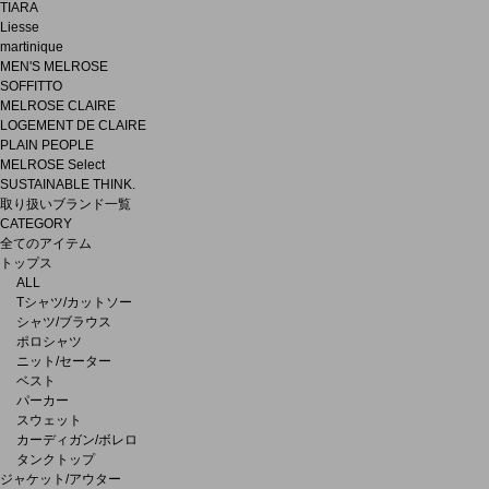
TIARA
Liesse
martinique
MEN'S MELROSE
SOFFITTO
MELROSE CLAIRE
LOGEMENT DE CLAIRE
PLAIN PEOPLE
MELROSE Select
SUSTAINABLE THINK.
取り扱いブランド一覧
CATEGORY
全てのアイテム
トップス
ALL
Tシャツ/カットソー
シャツ/ブラウス
ポロシャツ
ニット/セーター
ベスト
パーカー
スウェット
カーディガン/ボレロ
タンクトップ
ジャケット/アウター