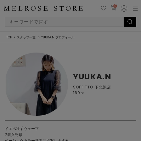
0
TOP
スタッフ一覧
YUUKA.N プロフィール
YUUKA.N
SOFFITTO 下北沢店
160㎝
イエベ秋 / ウェーブ
7歳女児母
ベーシックカラー基本に提案します✴︎