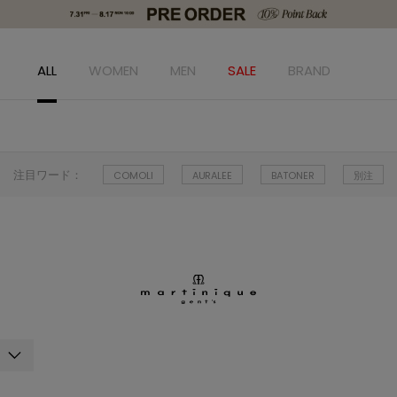
ALL
WOMEN
MEN
SALE
BRAND
注目ワード：
COMOLI
AURALEE
BATONER
別注