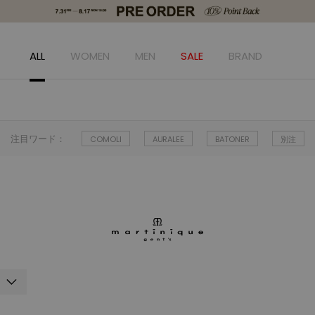
ALL
WOMEN
MEN
SALE
BRAND
注目ワード：
COMOLI
AURALEE
BATONER
別注