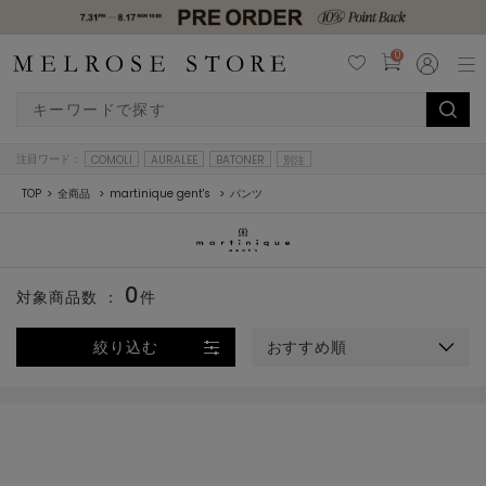
0
注目ワード：
COMOLI
AURALEE
BATONER
別注
TOP
全商品
martinique gent's
パンツ
0
対象商品数 ：
件
絞り込む
おすすめ順