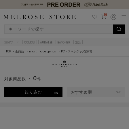
0
注目ワード：
COMOLI
AURALEE
BATONER
別注
TOP
全商品
martinique gent's
PC・スマホグッズ/家電
0
対象商品数 ：
件
絞り込む
おすすめ順