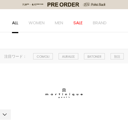
ALL
WOMEN
MEN
SALE
BRAND
注目ワード：
COMOLI
AURALEE
BATONER
別注