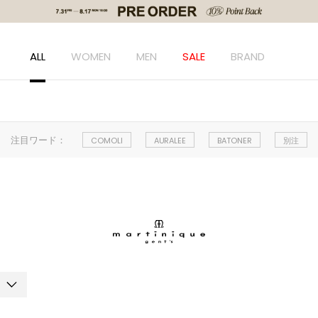
ALL
WOMEN
MEN
SALE
BRAND
注目ワード：
COMOLI
AURALEE
BATONER
別注