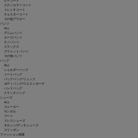
ピーコート
ステンカラーコート
トレンチコート
チェスターコート
その他アウター
パンツ
ALL
デニムパンツ
カーゴパンツ
チノパンツ
スラックス
スウェットパンツ
その他パンツ
バッグ
ALL
ショルダーバッグ
トートバッグ
バックパック/リュック
ボディバッグ/ウエストポーチ
ハンドバッグ
クラッチバッグ
シューズ
ALL
スニーカー
サンダル
ブーツ
ドレスシューズ
モカシン/デッキシューズ
スリッポン
ファッション雑貨