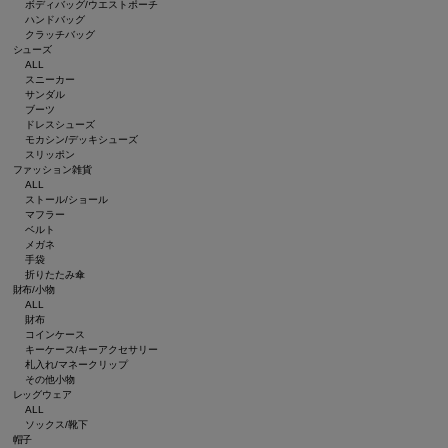
ボディバッグ/ウエストポーチ
ハンドバッグ
クラッチバッグ
シューズ
ALL
スニーカー
サンダル
ブーツ
ドレスシューズ
モカシン/デッキシューズ
スリッポン
ファッション雑貨
ALL
ストール/ショール
マフラー
ベルト
メガネ
手袋
折りたたみ傘
財布/小物
ALL
財布
コインケース
キーケース/キーアクセサリー
札入れ/マネークリップ
その他小物
レッグウェア
ALL
ソックス/靴下
帽子