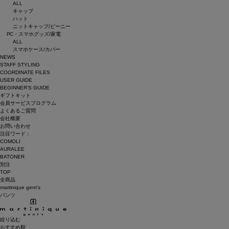
ALL
キャップ
ハット
ニットキャップ/ビーニー
PC・スマホグッズ/家電
ALL
スマホケース/カバー
NEWS
STAFF STYLING
COORDINATE FILES
USER GUIDE
BEGINNER’S GUIDE
ギフトキット
会員サービスプログラム
よくあるご質問
会社概要
お問い合わせ
注目ワード：
COMOLI
AURALEE
BATONER
別注
TOP
全商品
martinique gent's
パンツ
絞り込む
おすすめ順