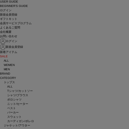
USER GUIDE
BEGINNER’S GUIDE
ログイン
新規会員登録
ギフトキット
会員サービスプログラム
よくあるご質問
会社概要
お問い合わせ
ログイン
新規会員登録
新着アイテム
SALE
ALL
WOMEN
MEN
BRAND
CATEGORY
トップス
ALL
Tシャツ/カットソー
シャツ/ブラウス
ポロシャツ
ニット/セーター
ベスト
パーカー
スウェット
カーディガン/ボレロ
ジャケット/アウター