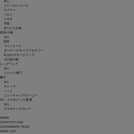
ALL
ストール/ショール
マフラー
ベルト
メガネ
手袋
折りたたみ傘
財布/小物
ALL
財布
コインケース
キーケース/キーアクセサリー
札入れ/マネークリップ
その他小物
レッグウェア
ALL
ソックス/靴下
帽子
ALL
キャップ
ハット
ニットキャップ/ビーニー
PC・スマホグッズ/家電
ALL
スマホケース/カバー
NEWS
STAFF STYLING
COORDINATE FILES
SHOP LIST