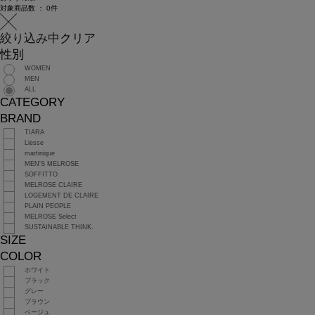
対象商品数 ：
0
件
絞り込み中
クリア
性別
WOMEN
MEN
ALL
CATEGORY
BRAND
TIARA
Liesse
martinique
MEN'S MELROSE
SOFFITTO
MELROSE CLAIRE
LOGEMENT DE CLAIRE
PLAIN PEOPLE
MELROSE Select
SUSTAINABLE THINK.
SIZE
COLOR
ホワイト
ブラック
グレー
ブラウン
ベージュ