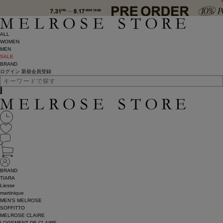
ALL
WOMEN
MEN
SALE
BRAND
ログイン
新規会員登録
BRAND
TIARA
Liesse
martinique
MEN'S MELROSE
SOFFITTO
MELROSE CLAIRE
LOGEMENT DE CLAIRE