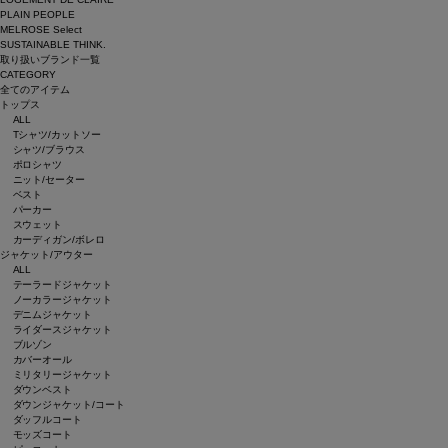
PLAIN PEOPLE
MELROSE Select
SUSTAINABLE THINK.
取り扱いブランド一覧
CATEGORY
全てのアイテム
トップス
ALL
Tシャツ/カットソー
シャツ/ブラウス
ポロシャツ
ニット/セーター
ベスト
パーカー
スウェット
カーディガン/ボレロ
ジャケット/アウター
ALL
テーラードジャケット
ノーカラージャケット
デニムジャケット
ライダースジャケット
ブルゾン
カバーオール
ミリタリージャケット
ダウンベスト
ダウンジャケット/コート
ダッフルコート
モッズコート