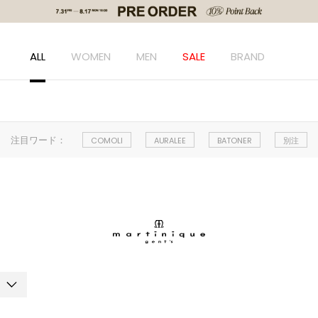
ALL
WOMEN
MEN
SALE
BRAND
注目ワード：
COMOLI
AURALEE
BATONER
別注