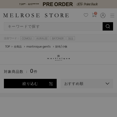
0
注目ワード：
COMOLI
AURALEE
BATONER
別注
TOP
全商品
martinique gent's
財布/小物
0
対象商品数 ：
件
絞り込む
おすすめ順