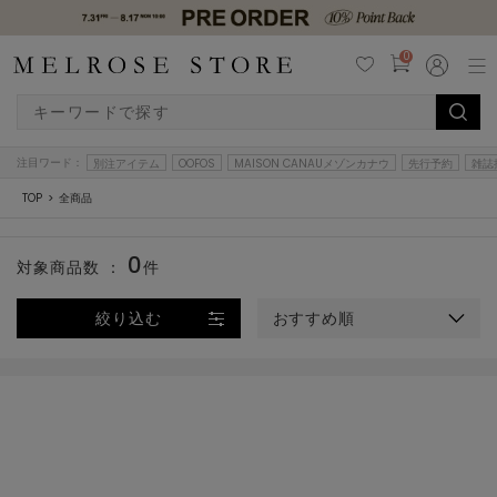
0
注目ワード：
別注アイテム
OOFOS
MAISON CANAUメゾンカナウ
先行予約
雑誌
TOP
全商品
0
対象商品数 ：
件
絞り込む
おすすめ順