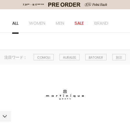
ALL
WOMEN
MEN
SALE
BRAND
注目ワード：
COMOLI
AURALEE
BATONER
別注