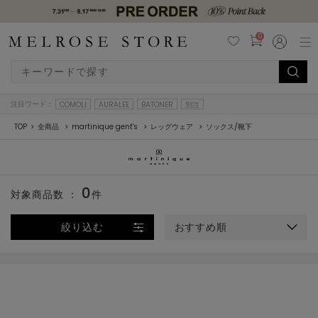
0
注目ワード：
COMOLI
AURALEE
BATONER
別注
TOP
全商品
martinique gent's
レッグウェア
ソックス/靴下
0
対象商品数 ：
件
絞り込む
おすすめ順