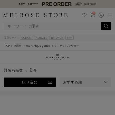
0
注目ワード：
COMOLI
AURALEE
BATONER
別注
TOP
全商品
martinique gent's
ジャケット/アウター
0
対象商品数 ：
件
絞り込む
おすすめ順