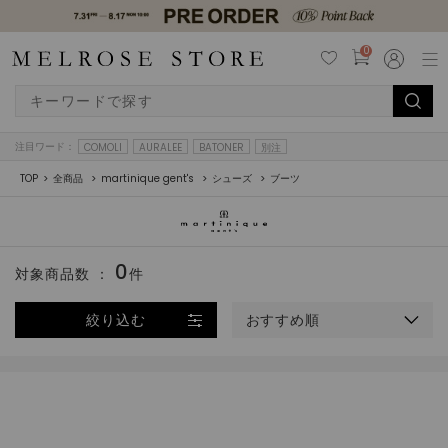
0
注目ワード：
COMOLI
AURALEE
BATONER
別注
TOP
全商品
martinique gent's
シューズ
ブーツ
0
対象商品数 ：
件
絞り込む
おすすめ順