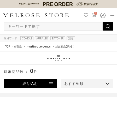
0
注目ワード：
COMOLI
AURALEE
BATONER
別注
TOP
全商品
martinique gent's
対象商品(男性 )
0
対象商品数 ：
件
絞り込む
おすすめ順