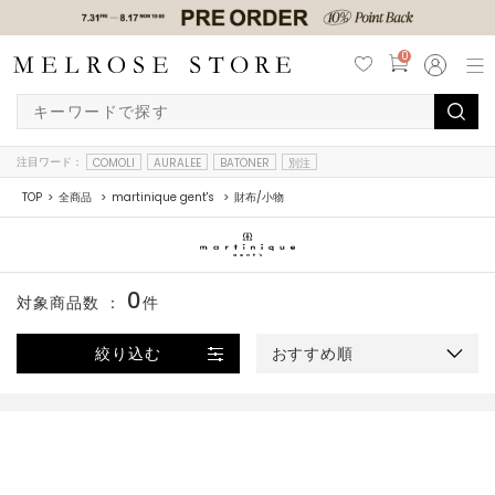
0
注目ワード：
COMOLI
AURALEE
BATONER
別注
TOP
全商品
martinique gent's
財布/小物
0
対象商品数 ：
件
絞り込む
おすすめ順