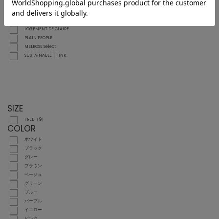
MEN'S MELROSE
SOFFITTO
MELROSE CLAIRE
LOGEMENT DE CLAIRE
PLAIN PEOPLE
MELROSE Select
SUSTAINABLE THINK.
SIZE
FREE（9）
COLOR
ホワイト
ブラック
グレー
ブラウン
ベージュ
グリーン
ブルー
パープル
イエロー
ピンク