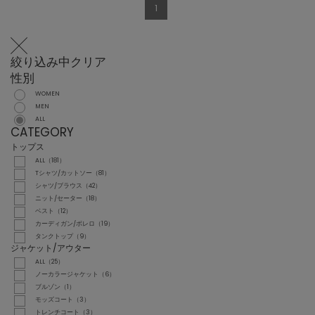
1
絞り込み中
クリア
性別
WOMEN
MEN
ALL
CATEGORY
トップス
ALL（181）
Tシャツ/カットソー（81）
シャツ/ブラウス（42）
ニット/セーター（18）
ベスト（12）
カーディガン/ボレロ（19）
タンクトップ（9）
ジャケット/アウター
ALL（25）
ノーカラージャケット（6）
ブルゾン（1）
モッズコート（3）
トレンチコート（3）