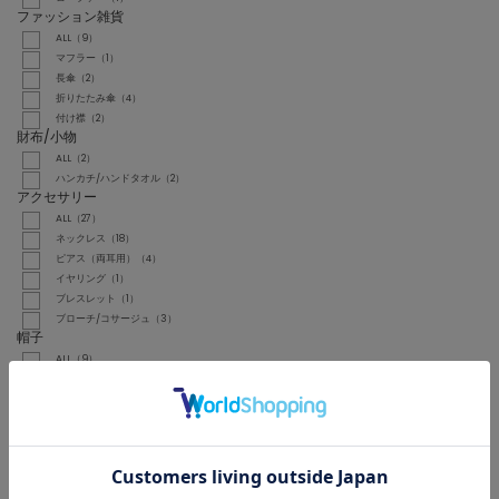
ファッション雑貨
ALL（9）
マフラー（1）
長傘（2）
折りたたみ傘（4）
付け襟（2）
財布/小物
ALL（2）
ハンカチ/ハンドタオル（2）
アクセサリー
ALL（27）
ネックレス（18）
ピアス（両耳用）（4）
イヤリング（1）
ブレスレット（1）
ブローチ/コサージュ（3）
帽子
ALL（9）
ハット（8）
ハンチング/ベレー帽（1）
BRAND
TIARA
Liesse
martinique