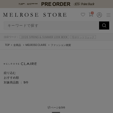
0
注目ワード：
2026 SPRING & SUMMER LOOK BOOK
12ポケットリュック
TOP
全商品
MELROSE CLAIRE
ファッション雑貨
絞り込む
おすすめ順
対象商品数 ：
9
件
1/1 ページ全9件