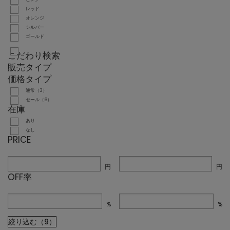
レッド
オレンジ
シルバー
ゴールド
こだわり検索
販売タイプ
価格タイプ
通常（3）
セール（6）
在庫
あり
なし
PRICE
円
円
OFF率
%
%
絞り込む（9）