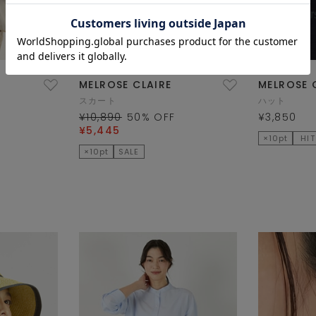
MELROSE CLAIRE
MELROSE 
スカート
ハット
¥10,890
50
% OFF
¥3,850
¥5,445
×10pt
HIT
×10pt
SALE