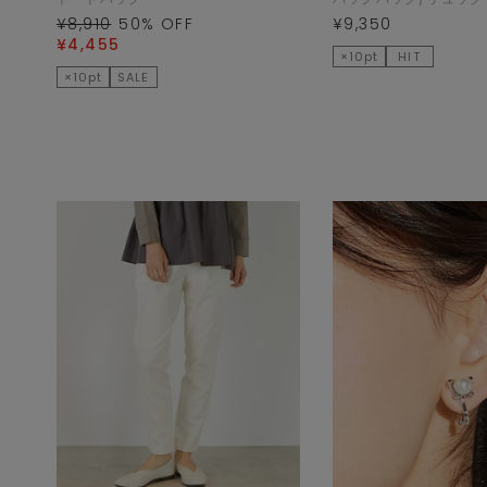
¥8,910
50
% OFF
¥9,350
¥4,455
×10pt
HIT
×10pt
SALE