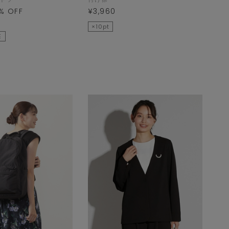
% OFF
¥3,960
×10pt
E