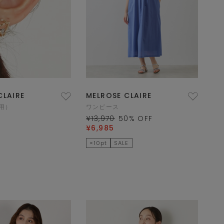
CLAIRE
MELROSE CLAIRE
用）
ワンピース
¥13,970
50
% OFF
¥6,985
×10pt
SALE