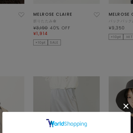
MELROSE CLAIRE
MELROSE 
折りたたみ傘
バックパック
¥3,190
40
% OFF
¥9,350
¥1,914
×10pt
HIT
×10pt
SALE