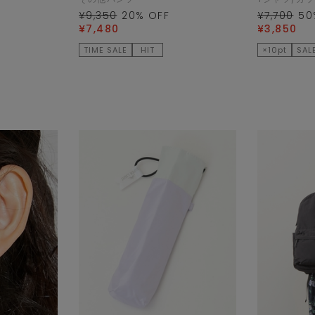
¥9,350
20
% OFF
¥7,700
50
¥7,480
¥3,850
TIME SALE
HIT
×10pt
SAL