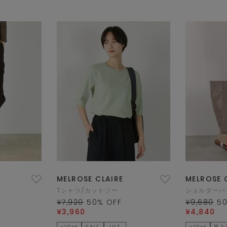
MELROSE CLAIRE
MELROSE 
Tシャツ/カットソー
ショルダーバ
¥7,920
50
% OFF
¥9,680
5
¥3,960
¥4,840
×10pt
SALE
HIT
×10pt
再入