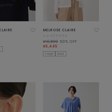
CLAIRE
MELROSE CLAIRE
シャツ/ブラウス
¥10,890
50
% OFF
¥5,445
×10pt
SALE