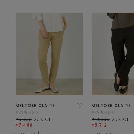
MELROSE CLAIRE
MELROSE CLAIRE
その他パンツ
その他パンツ
¥9,350
20
% OFF
¥10,890
20
% OFF
¥7,480
¥8,712
TIME SALE
HIT
TIME SALE