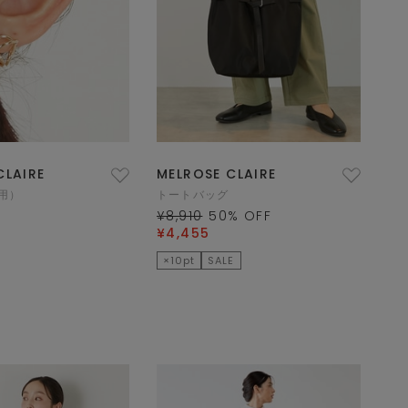
CLAIRE
MELROSE CLAIRE
用）
トートバッグ
¥8,910
50
% OFF
¥4,455
×10pt
SALE