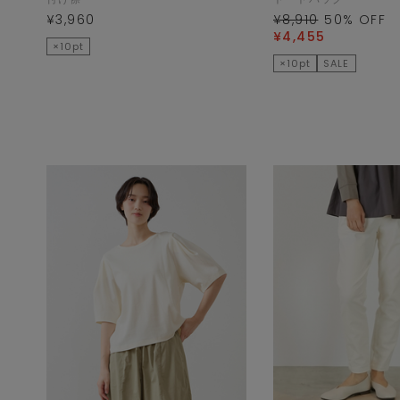
¥3,960
¥8,910
50
% OFF
¥4,455
×10pt
×10pt
SALE