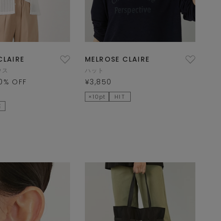
CLAIRE
MELROSE CLAIRE
ウス
ハット
0
% OFF
¥3,850
×10pt
HIT
E