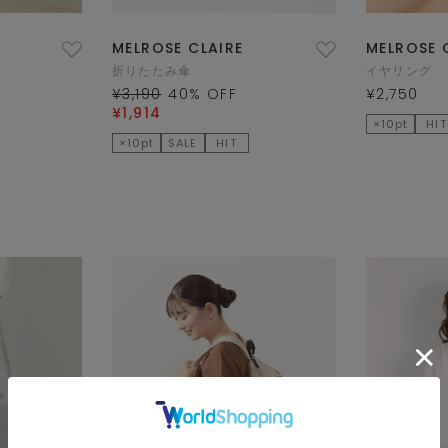
MELROSE CLAIRE
MELROSE 
折りたたみ傘
イヤリング
¥3,190
40
% OFF
¥2,750
¥1,914
×10pt
HIT
×10pt
SALE
HIT