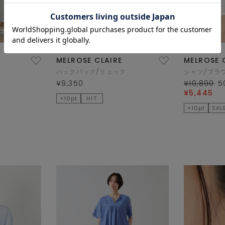
MELROSE CLAIRE
MELROSE 
バックパック/リュック
シャツ/ブラ
¥9,350
¥10,890
5
¥5,445
×10pt
HIT
×10pt
SAL