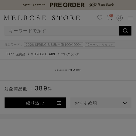
0
注目ワード：
2026 SPRING & SUMMER LOOK BOOK
12ポケットリュック
TOP
全商品
MELROSE CLAIRE
フレグランス
389
対象商品数 ：
件
絞り込む
おすすめ順