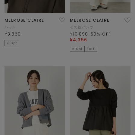
MELROSE CLAIRE
MELROSE CLAIRE
ハット
その他パンツ
¥3,850
¥10,890
60
% OFF
¥4,356
×10pt
×10pt
SALE