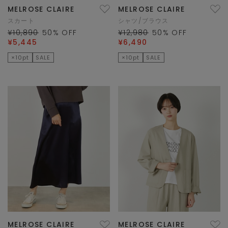
MELROSE CLAIRE
MELROSE CLAIRE
スカート
シャツ/ブラウス
¥10,890
50
% OFF
¥12,980
50
% OFF
¥5,445
¥6,490
×10pt
SALE
×10pt
SALE
MELROSE CLAIRE
MELROSE CLAIRE