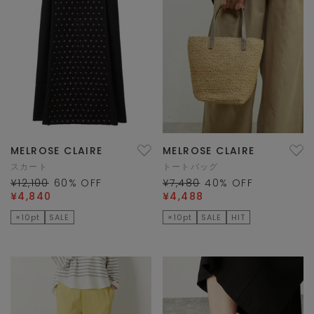
MELROSE CLAIRE
MELROSE CLAIRE
スカート
トートバッグ
¥12,100
60
% OFF
¥7,480
40
% OFF
¥4,840
¥4,488
×10pt
SALE
×10pt
SALE
HIT