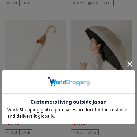
×10pt
SALE
×10pt
再入荷
SALE
MELROSE CLAIRE
MELROSE CLAIRE
長傘
長傘
¥3,520
40
% OFF
¥3,520
40
% OFF
¥2,112
¥2,112
×10pt
SALE
×10pt
SALE