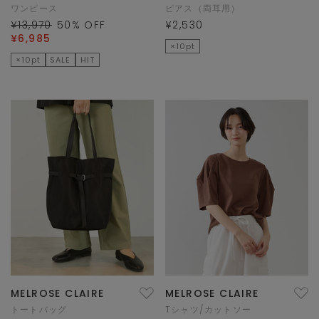
ワンピース
ピアス（両耳用）
¥13,970
50
% OFF
¥2,530
¥6,985
×10pt
×10pt
SALE
HIT
MELROSE CLAIRE
MELROSE CLAIRE
トートバッグ
Tシャツ/カットソー