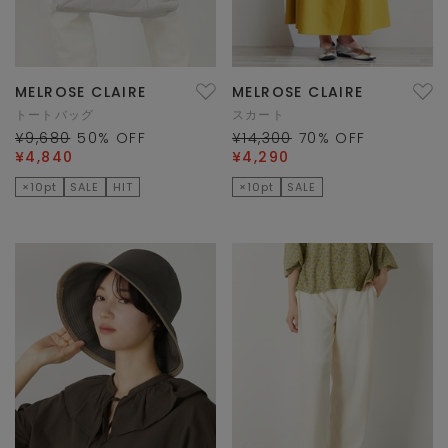
MELROSE CLAIRE
MELROSE CLAIRE
トートバッグ
スカート
¥9,680
50
% OFF
¥14,300
70
% OFF
¥4,840
¥4,290
×10pt
SALE
HIT
×10pt
SALE