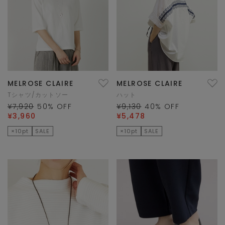
MELROSE CLAIRE
MELROSE CLAIRE
Tシャツ/カットソー
ハット
¥7,920
50
% OFF
¥9,130
40
% OFF
¥3,960
¥5,478
×10pt
SALE
×10pt
SALE