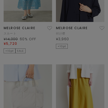
MELROSE CLAIRE
MELROSE CLAIRE
スカート
付け襟
¥14,300
60
% OFF
¥3,960
¥5,720
×10pt
×10pt
SALE