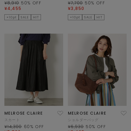
¥8,910
50
% OFF
¥7,700
50
% OFF
¥4,455
¥3,850
×10pt
SALE
HIT
×10pt
SALE
HIT
MELROSE CLAIRE
MELROSE CLAIRE
スカート
ショルダーバッグ
¥14,300
60
% OFF
¥6,930
50
% OFF