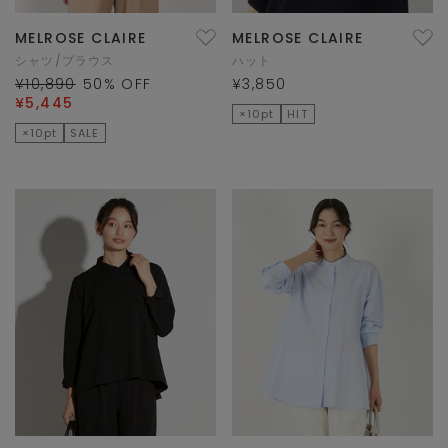
MELROSE CLAIRE
MELROSE CLAIRE
シャツ/ブラウス
ハット
¥10,890
50
% OFF
¥3,850
¥5,445
×10pt
HIT
×10pt
SALE