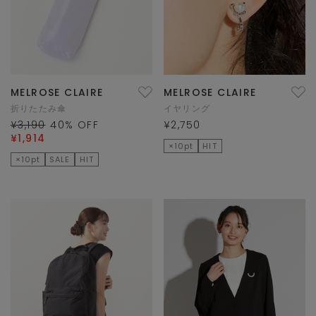
MELROSE CLAIRE
MELROSE CLAIRE
折りたたみ傘
イヤリング
¥3,190
40
% OFF
¥2,750
¥1,914
×10pt
HIT
×10pt
SALE
HIT