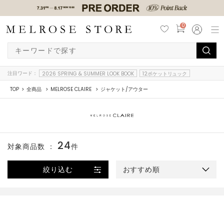
0
注目ワード：
2026 SPRING & SUMMER LOOK BOOK
12ポケットリュック
TOP
全商品
MELROSE CLAIRE
ジャケット/アウター
24
対象商品数 ：
件
絞り込む
おすすめ順