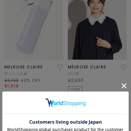
MELROSE CLAIRE
MELROSE CLAIRE
折りたたみ傘
付け襟
¥3,190
40
% OFF
¥3,960
¥1,914
×10pt
×10pt
SALE
HIT