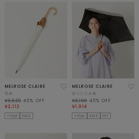
MELROSE CLAIRE
MELROSE CLAIRE
長傘
折りたたみ傘
¥3,520
40
% OFF
¥3,190
40
% OFF
¥2,112
¥1,914
×10pt
SALE
×10pt
SALE
HIT