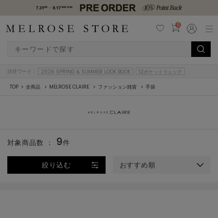
0
注目ワード：
2026 SPRING & SUMMER LOOK BOOK
12ポケットリュック
TOP
全商品
MELROSE CLAIRE
ファッション雑貨
手袋
9
対象商品数 ：
件
絞り込む
おすすめ順