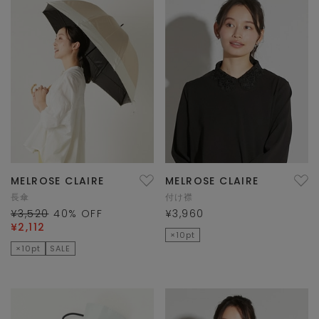
MELROSE CLAIRE
MELROSE CLAIRE
長傘
付け襟
¥3,520
40
% OFF
¥3,960
¥2,112
×10pt
×10pt
SALE