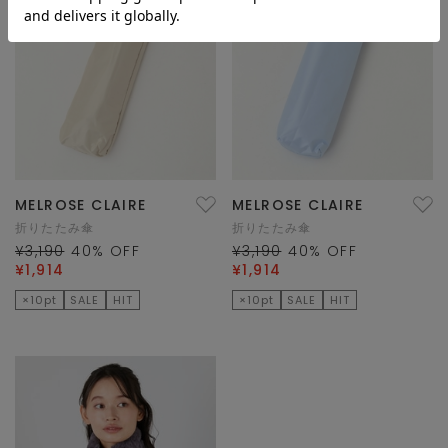
MELROSE CLAIRE
MELROSE CLAIRE
折りたたみ傘
折りたたみ傘
¥3,190
40
% OFF
¥3,190
40
% OFF
¥1,914
¥1,914
×10pt
SALE
HIT
×10pt
SALE
HIT