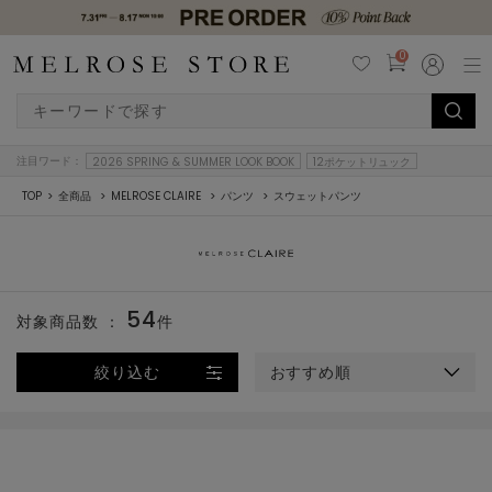
0
注目ワード：
2026 SPRING & SUMMER LOOK BOOK
12ポケットリュック
TOP
全商品
MELROSE CLAIRE
パンツ
スウェットパンツ
54
対象商品数 ：
件
絞り込む
おすすめ順