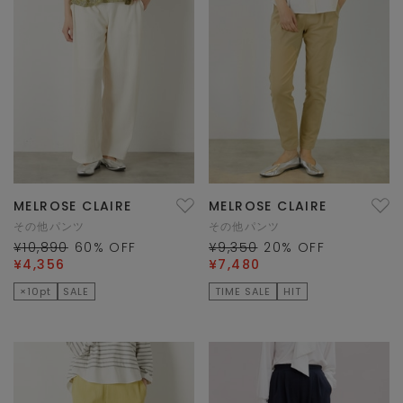
MELROSE CLAIRE
MELROSE CLAIRE
その他パンツ
その他パンツ
¥10,890
60
% OFF
¥9,350
20
% OFF
¥4,356
¥7,480
×10pt
SALE
TIME SALE
HIT