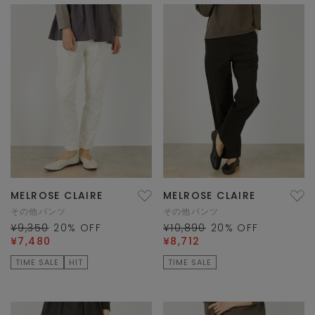
MELROSE CLAIRE
MELROSE CLAIRE
その他パンツ
その他パンツ
¥9,350
20
% OFF
¥10,890
20
% OFF
¥7,480
¥8,712
TIME SALE
HIT
TIME SALE