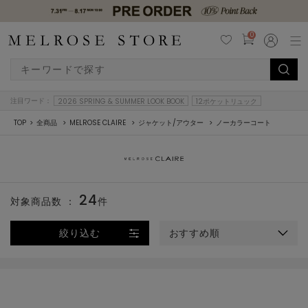
0
注目ワード：
2026 SPRING & SUMMER LOOK BOOK
12ポケットリュック
TOP
全商品
MELROSE CLAIRE
ジャケット/アウター
ノーカラーコート
24
対象商品数 ：
件
絞り込む
おすすめ順