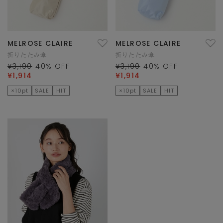
MELROSE CLAIRE
MELROSE CLAIRE
折りたたみ傘
折りたたみ傘
¥3,190
40
% OFF
¥3,190
40
% OFF
¥1,914
¥1,914
×10pt
SALE
HIT
×10pt
SALE
HIT