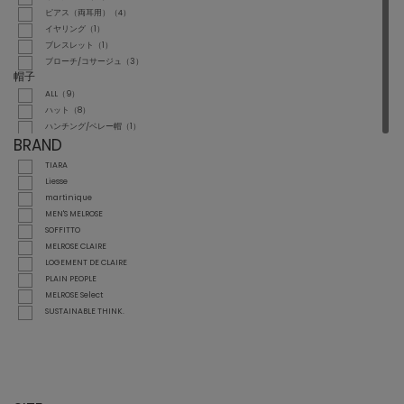
ピアス（両耳用）（4）
イヤリング（1）
ブレスレット（1）
ブローチ/コサージュ（3）
帽子
ALL（9）
ハット（8）
ハンチング/ベレー帽（1）
BRAND
TIARA
Liesse
martinique
MEN'S MELROSE
SOFFITTO
MELROSE CLAIRE
LOGEMENT DE CLAIRE
PLAIN PEOPLE
MELROSE Select
SUSTAINABLE THINK.