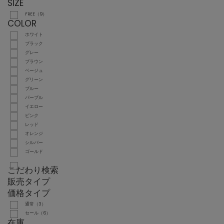
SIZE
FREE（9）
COLOR
ホワイト
ブラック
グレー
ブラウン
ベージュ
グリーン
ブルー
パープル
イエロー
ピンク
レッド
オレンジ
シルバー
ゴールド
こだわり検索
販売タイプ
価格タイプ
通常（3）
セール（6）
在庫