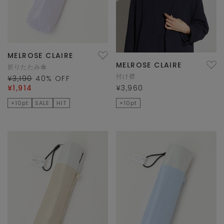
MELROSE CLAIRE
MELROSE CLAIRE
折りたたみ傘
付け襟
¥3,190
40
% OFF
¥1,914
¥3,960
×10pt
SALE
HIT
×10pt