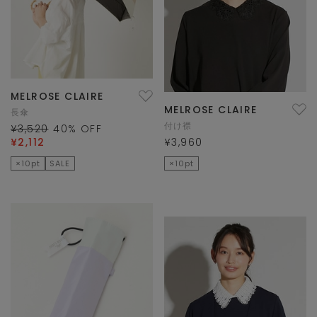
MELROSE CLAIRE
MELROSE CLAIRE
長傘
付け襟
¥3,520
40
% OFF
¥2,112
¥3,960
×10pt
SALE
×10pt