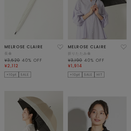
MELROSE CLAIRE
MELROSE CLAIRE
長傘
折りたたみ傘
¥3,520
40
% OFF
¥3,190
40
% OFF
¥2,112
¥1,914
×10pt
SALE
×10pt
SALE
HIT