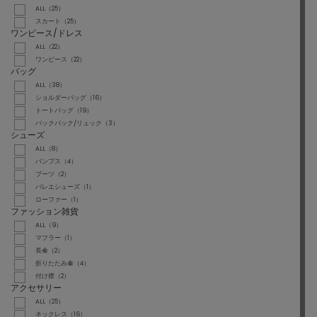
ALL（25）
スカート（25）
ワンピース/ドレス
ALL（22）
ワンピース（22）
バッグ
ALL（38）
ショルダーバッグ（16）
トートバッグ（19）
バックパック/リュック（3）
シューズ
ALL（8）
パンプス（4）
ブーツ（2）
バレエシューズ（1）
ローファー（1）
ファッション雑貨
ALL（9）
マフラー（1）
長傘（2）
折りたたみ傘（4）
付け襟（2）
アクセサリー
ALL（25）
ネックレス（16）