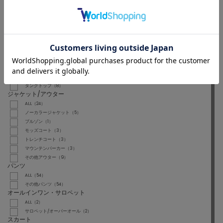
ALL
CATEGORY
トップス
ALL（173）
Tシャツ/カットソー（77）
シャツ/ブラウス（38）
ニット/セーター（18）
ベスト（13）
カーディガン/ボレロ（19）
タンクトップ（8）
ジャケット/アウター
ALL（24）
ノーカラージャケット（5）
ブルゾン（1）
モッズコート（3）
トレンチコート（3）
マウンテンパーカー（3）
その他アウター（9）
パンツ
ALL（54）
その他パンツ（54）
オールインワン・サロペット
ALL（2）
サロペット/オーバーオール（2）
スカート