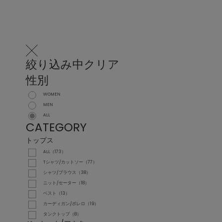
絞り込み中
クリア
性別
WOMEN
MEN
ALL
CATEGORY
トップス
ALL（173）
Tシャツ/カットソー（77）
シャツ/ブラウス（38）
ニット/セーター（18）
ベスト（13）
カーディガン/ボレロ（19）
タンクトップ（8）