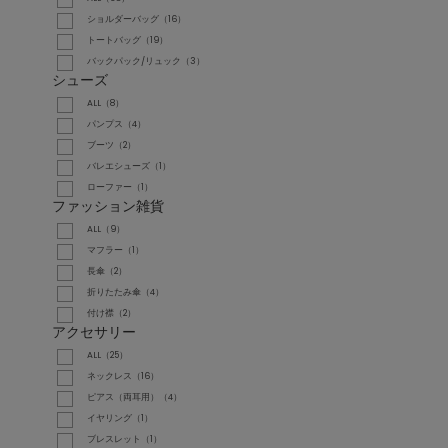
ショルダーバッグ（16）
トートバッグ（19）
バックパック/リュック（3）
シューズ
ALL（8）
パンプス（4）
ブーツ（2）
バレエシューズ（1）
ローファー（1）
ファッション雑貨
ALL（9）
マフラー（1）
長傘（2）
折りたたみ傘（4）
付け襟（2）
アクセサリー
ALL（25）
ネックレス（16）
ピアス（両耳用）（4）
イヤリング（1）
ブレスレット（1）