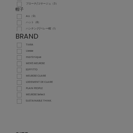
ブローチ/コサージュ（3）
帽子
ALL（9）
ハット（8）
ハンチング/ベレー帽（1）
BRAND
TIARA
Liesse
martinique
MEN'S MELROSE
SOFFITTO
MELROSE CLAIRE
LOGEMENT DE CLAIRE
PLAIN PEOPLE
MELROSE Select
SUSTAINABLE THINK.