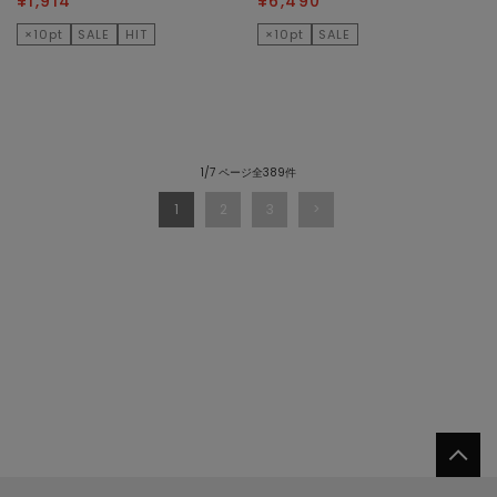
¥1,914
¥6,490
×10pt
SALE
HIT
×10pt
SALE
1/7 ページ全389件
1
2
3