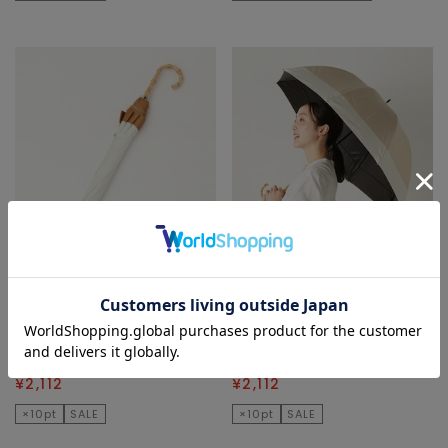
MELROSE CLAIRE
MELROSE CLAIRE
長傘
長傘
¥3,520
40
% OFF
¥3,520
40
% OFF
¥2,112
¥2,112
×10pt
SALE
×10pt
SALE