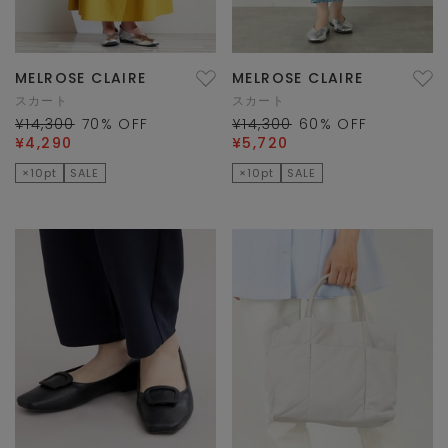
MELROSE CLAIRE
MELROSE CLAIRE
スカート
スカート
¥14,300
70
% OFF
¥14,300
60
% OFF
¥4,290
¥5,720
×10pt
SALE
×10pt
SALE