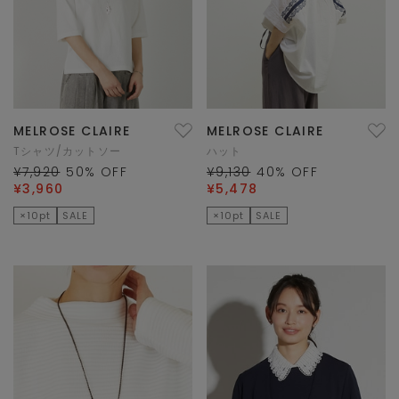
MELROSE CLAIRE
MELROSE CLAIRE
Tシャツ/カットソー
ハット
¥7,920
50
% OFF
¥9,130
40
% OFF
¥3,960
¥5,478
×10pt
SALE
×10pt
SALE