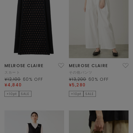
MELROSE CLAIRE
MELROSE CLAIRE
スカート
その他パンツ
¥12,100
60
% OFF
¥13,200
60
% OFF
¥4,840
¥5,280
×10pt
SALE
×10pt
SALE