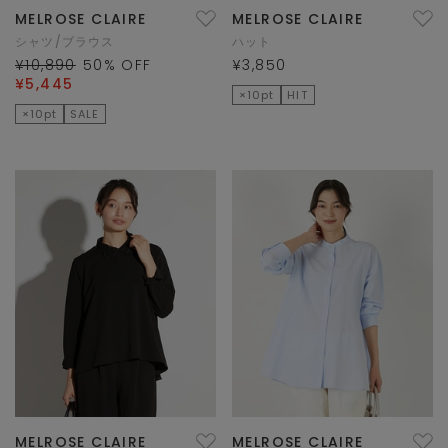
MELROSE CLAIRE
MELROSE CLAIRE
シャツ/ブラウス
ハット
¥10,890
50
% OFF
¥3,850
¥5,445
×10pt
HIT
×10pt
SALE
MELROSE CLAIRE
MELROSE CLAIRE