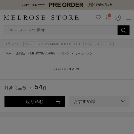
0
注目ワード：
2026 SPRING & SUMMER LOOK BOOK
12ポケットリュック
TOP
全商品
MELROSE CLAIRE
パンツ
カーゴパンツ
54
対象商品数 ：
件
絞り込む
おすすめ順