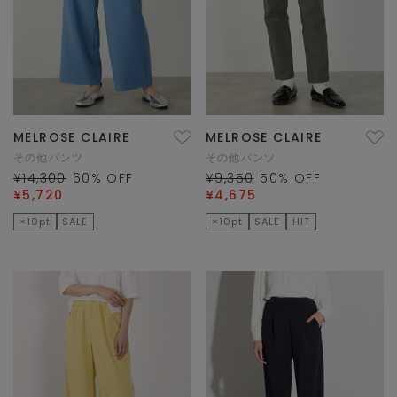
MELROSE CLAIRE
MELROSE CLAIRE
その他パンツ
その他パンツ
¥14,300
60
% OFF
¥9,350
50
% OFF
¥5,720
¥4,675
×10pt
SALE
×10pt
SALE
HIT