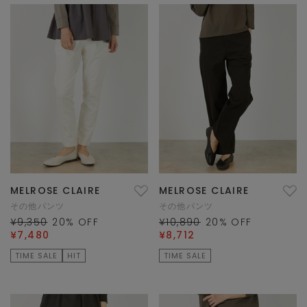
MELROSE CLAIRE
MELROSE CLAIRE
その他パンツ
その他パンツ
¥9,350
20
% OFF
¥10,890
20
% OFF
¥7,480
¥8,712
TIME SALE
HIT
TIME SALE