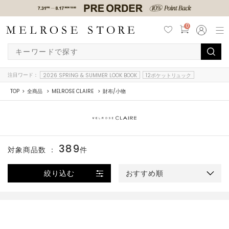
0
注目ワード：
2026 SPRING & SUMMER LOOK BOOK
12ポケットリュック
TOP
全商品
MELROSE CLAIRE
財布/小物
389
対象商品数 ：
件
絞り込む
おすすめ順