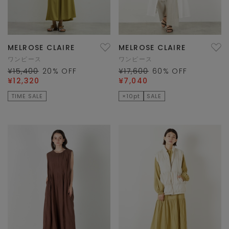
MELROSE CLAIRE
MELROSE CLAIRE
ワンピース
ワンピース
¥15,400
20
% OFF
¥17,600
60
% OFF
¥12,320
¥7,040
TIME SALE
×10pt
SALE