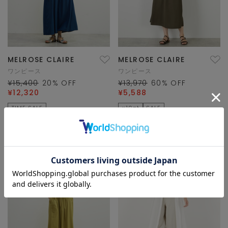
MELROSE CLAIRE
MELROSE CLAIRE
ワンピース
ワンピース
¥15,400
20
% OFF
¥13,970
60
% OFF
¥12,320
¥5,588
TIME SALE
×10pt
SALE