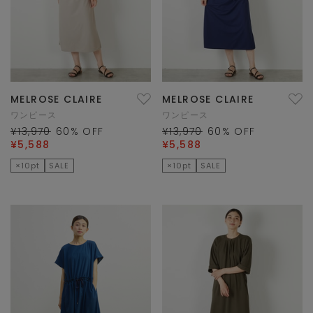
MELROSE CLAIRE
MELROSE CLAIRE
ワンピース
ワンピース
¥13,970
60
% OFF
¥13,970
60
% OFF
¥5,588
¥5,588
×10pt
SALE
×10pt
SALE