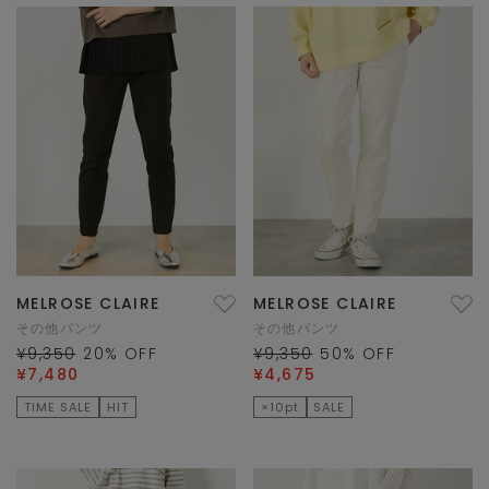
MELROSE CLAIRE
MELROSE CLAIRE
その他パンツ
その他パンツ
¥9,350
20
% OFF
¥9,350
50
% OFF
¥7,480
¥4,675
TIME SALE
HIT
×10pt
SALE