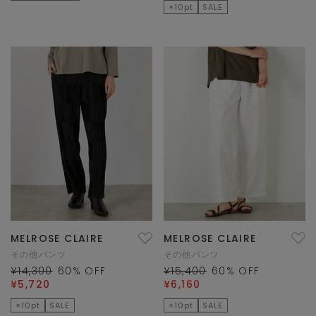
×10pt
SALE
MELROSE CLAIRE
MELROSE CLAIRE
その他パンツ
その他パンツ
¥14,300
60
% OFF
¥15,400
60
% OFF
¥5,720
¥6,160
×10pt
SALE
×10pt
SALE