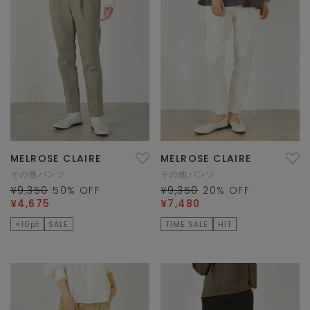
MELROSE CLAIRE
MELROSE CLAIRE
その他パンツ
その他パンツ
¥9,350
50
% OFF
¥9,350
20
% OFF
¥4,675
¥7,480
×10pt
SALE
TIME SALE
HIT