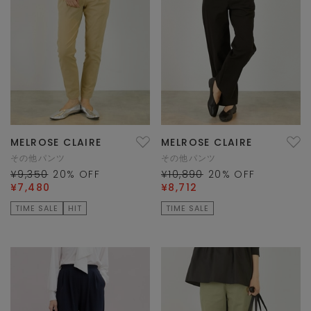
MELROSE CLAIRE
MELROSE CLAIRE
その他パンツ
その他パンツ
¥9,350
20
% OFF
¥10,890
20
% OFF
¥7,480
¥8,712
TIME SALE
HIT
TIME SALE