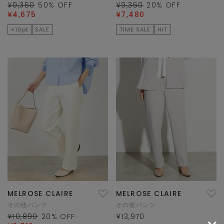
¥9,350
50
% OFF
¥9,350
20
% OFF
¥4,675
¥7,480
×10pt
SALE
TIME SALE
HIT
MELROSE CLAIRE
MELROSE CLAIRE
その他パンツ
その他パンツ
¥10,890
20
% OFF
¥13,970