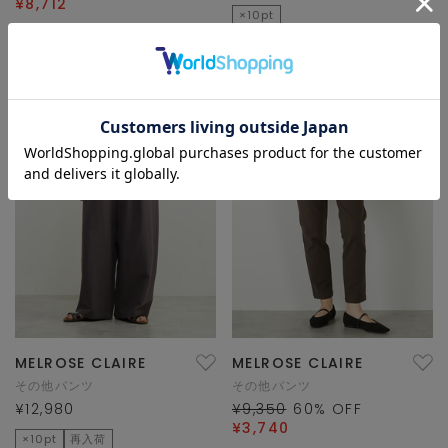
¥8,712
×10pt
TIME SALE
再入荷
MELROSE CLAIRE
MELROSE CLAIRE
その他パンツ
その他パンツ
¥12,980
¥9,350
60
% OFF
¥3,740
×10pt
再入荷