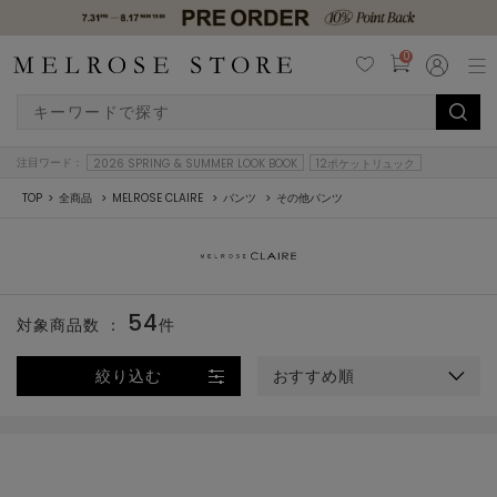
0
注目ワード：
2026 SPRING & SUMMER LOOK BOOK
12ポケットリュック
TOP
全商品
MELROSE CLAIRE
パンツ
その他パンツ
54
対象商品数 ：
件
絞り込む
おすすめ順