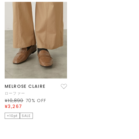
MELROSE CLAIRE
ローファー
¥10,890
70
% OFF
¥3,267
×10pt
SALE