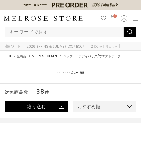
0
注目ワード：
2026 SPRING & SUMMER LOOK BOOK
12ポケットリュック
TOP
全商品
MELROSE CLAIRE
バッグ
ボディバッグ/ウエストポーチ
38
対象商品数 ：
件
絞り込む
おすすめ順