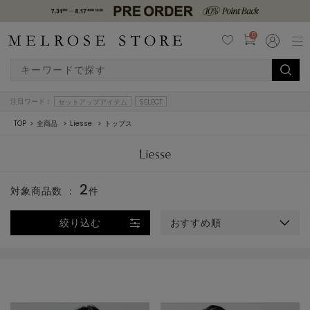
0
注目ワード：
セットアップアイテム
SELECT
TOP
全商品
Liesse
トップス
2
対象商品数 ：
件
絞り込む
おすすめ順