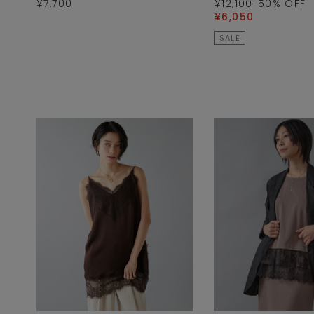
¥7,700
¥12,100
50
% OFF
¥6,050
SALE