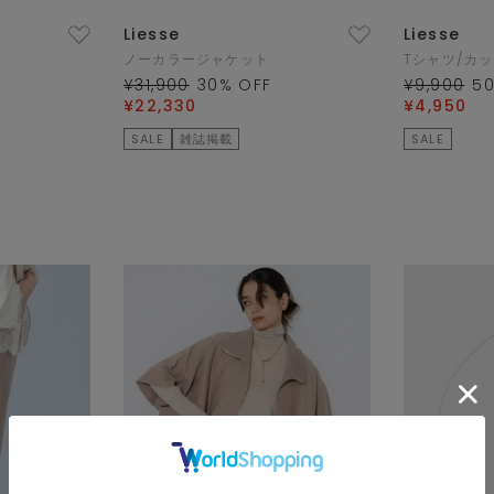
Liesse
Liesse
ノーカラージャケット
Tシャツ/カ
¥31,900
30
% OFF
¥9,900
5
¥22,330
¥4,950
SALE
雑誌掲載
SALE