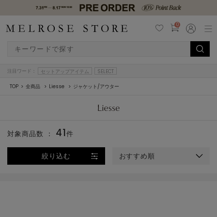
0
注目ワード：
セットアップアイテム
SELECT
TOP
全商品
Liesse
ジャケット/アウター
41
対象商品数 ：
件
絞り込む
おすすめ順