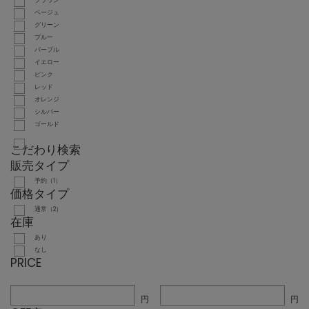
ブラウン
ベージュ
グリーン
ブルー
パープル
イエロー
ピンク
レッド
オレンジ
シルバー
ゴールド
こだわり検索
販売タイプ
予約（1）
価格タイプ
通常（2）
在庫
あり
なし
PRICE
円
円