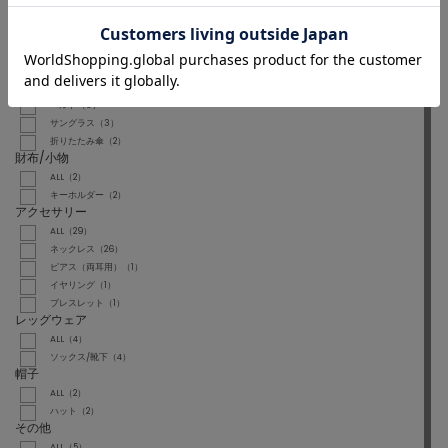
その他シューズ（4）
ローファー（1）
ファッション雑貨
ALL（9）
ストール/ショール（1）
ベルト（3）
サングラス（3）
折りたたみ傘（2）
財布/小物
ALL（2）
キーホルダー（2）
アクセサリー
ALL（29）
ネックレス（26）
ピアス（両耳用）（1）
イヤリング（1）
ブレスレット（1）
レッグウェア
ALL（4）
ソックス/靴下（4）
帽子
ALL（2）
ハット（2）
その他
ALL（5）