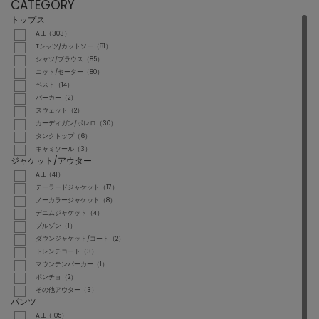
CATEGORY
トップス
ALL（303）
Tシャツ/カットソー（81）
シャツ/ブラウス（85）
ニット/セーター（80）
ベスト（14）
パーカー（2）
スウェット（2）
カーディガン/ボレロ（30）
タンクトップ（6）
キャミソール（3）
ジャケット/アウター
ALL（41）
テーラードジャケット（17）
ノーカラージャケット（8）
デニムジャケット（4）
ブルゾン（1）
ダウンジャケット/コート（2）
トレンチコート（3）
マウンテンパーカー（1）
ポンチョ（2）
その他アウター（3）
パンツ
ALL（105）