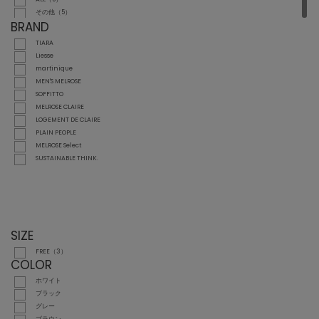
その他（5）
BRAND
TIARA
Liesse
martinique
MEN'S MELROSE
SOFFITTO
MELROSE CLAIRE
LOGEMENT DE CLAIRE
PLAIN PEOPLE
MELROSE Select
SUSTAINABLE THINK.
SIZE
FREE（3）
COLOR
ホワイト
ブラック
グレー