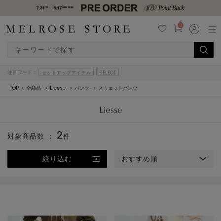
0
注目ワード：
セットアップアイテム
SELECT
TOP
全商品
Liesse
パンツ
スウェットパンツ
2
対象商品数 ：
件
絞り込む
おすすめ順